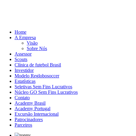
Home
A Empresa
Visão
Sobre Nós
Assessor
Scouts
Clínica de futebol Brasil
Investidor
Modelo Reglobosoccer
Estatísticas
Seletivas Sem Fins Lucrativos
Núcleo GO Sem Fins Lucrativos
Contato
Academy Brasil
Academy Portugal
Excursão Internacional
Patrocinadores
Parceiros