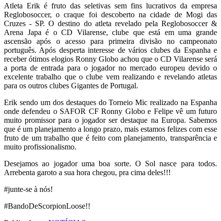
Atleta Erik é fruto das seletivas sem fins lucrativos da empresa
Reglobosoccer, o craque foi descoberto na cidade de Mogi das
Cruzes - SP. O destino do atleta revelado pela Reglobosoccer &
Arena Japa é o CD Vilarense, clube que está em uma grande
ascensão após o acesso para primeira divisão no campeonato
português. Após desperta interesse de vários clubes da Espanha e
receber ótimos elogios Ronny Globo achou que o CD Vilarense será
a porta de entrada para o jogador no mercado europeu devido o
excelente trabalho que o clube vem realizando e revelando atletas
para os outros clubes Gigantes de Portugal.
Erik sendo um dos destaques do Torneio Mic realizado na Espanha
onde defendeu o SAFOR CF Ronny Globo e Felipe vê um futuro
muito promissor para o jogador ser destaque na Europa. Sabemos
que é um planejamento a longo prazo, mais estamos felizes com esse
fruto de um trabalho que é feito com planejamento, transparência e
muito profissionalismo.
Desejamos ao jogador uma boa sorte. O Sol nasce para todos.
Arrebenta garoto a sua hora chegou, pra cima deles!!!
#junte-se à nós!
#BandoDeScorpionLoose!!