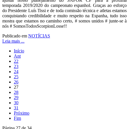
ajustar nosso planejamento do SAFOR CF para a próxima
temporada 2019/2020 do campeonato espanhol. Graças ao esforço
do Presidente Luís Tissi e de toda comissão técnica e atletas estamos
conquistando credibilidade e muito respeito na Espanha, tudo isso
mostra que estamos no caminho certo, # somos unidos # junte-se à
nós # SomosTodosScorpionLosse!!
Publicado em
NOTÍCIAS
Leia mais ...
Início
Ant
22
23
24
25
26
27
28
29
30
31
Próximo
Fim
Página 27 de 34