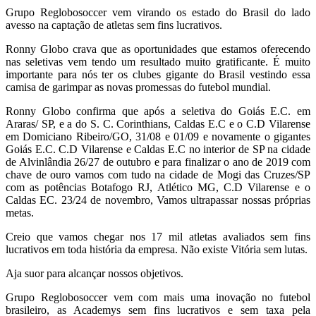
Grupo Reglobosoccer vem virando os estado do Brasil do lado
avesso na captação de atletas sem fins lucrativos.
Ronny Globo crava que as oportunidades que estamos oferecendo
nas seletivas vem tendo um resultado muito gratificante. É muito
importante para nós ter os clubes gigante do Brasil vestindo essa
camisa de garimpar as novas promessas do futebol mundial.
Ronny Globo confirma que após a seletiva do Goiás E.C. em
Araras/ SP, e a do S. C. Corinthians, Caldas E.C e o C.D Vilarense
em Domiciano Ribeiro/GO, 31/08 e 01/09 e novamente o gigantes
Goiás E.C. C.D Vilarense e Caldas E.C no interior de SP na cidade
de Alvinlândia 26/27 de outubro e para finalizar o ano de 2019 com
chave de ouro vamos com tudo na cidade de Mogi das Cruzes/SP
com as potências Botafogo RJ, Atlético MG, C.D Vilarense e o
Caldas EC. 23/24 de novembro, Vamos ultrapassar nossas próprias
metas.
Creio que vamos chegar nos 17 mil atletas avaliados sem fins
lucrativos em toda história da empresa. Não existe Vitória sem lutas.
Aja suor para alcançar nossos objetivos.
Grupo Reglobosoccer vem com mais uma inovação no futebol
brasileiro, as Academys sem fins lucrativos e sem taxa pela