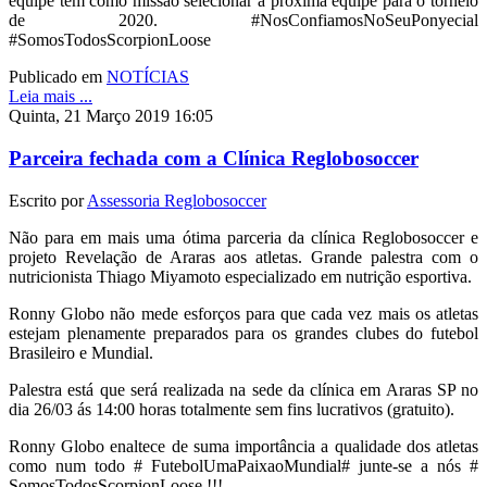
equipe tem como missão selecionar a próxima equipe para o torneio
de 2020. #NosConfiamosNoSeuPonyecial
#SomosTodosScorpionLoose
Publicado em
NOTÍCIAS
Leia mais ...
Quinta, 21 Março 2019 16:05
Parceira fechada com a Clínica Reglobosoccer
Escrito por
Assessoria Reglobosoccer
Não para em mais uma ótima parceria da clínica Reglobosoccer e
projeto Revelação de Araras aos atletas. Grande palestra com o
nutricionista Thiago Miyamoto especializado em nutrição esportiva.
Ronny Globo não mede esforços para que cada vez mais os atletas
estejam plenamente preparados para os grandes clubes do futebol
Brasileiro e Mundial.
Palestra está que será realizada na sede da clínica em Araras SP no
dia 26/03 ás 14:00 horas totalmente sem fins lucrativos (gratuito).
Ronny Globo enaltece de suma importância a qualidade dos atletas
como num todo # FutebolUmaPaixaoMundial# junte-se a nós #
SomosTodosScorpionLoose !!!