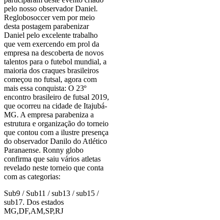
pelo nosso observador Daniel.
Reglobosoccer vem por meio
desta postagem parabenizar
Daniel pelo excelente trabalho
que vem exercendo em prol da
empresa na descoberta de novos
talentos para o futebol mundial, a
maioria dos craques brasileiros
começou no futsal, agora com
mais essa conquista: O 23º
encontro brasileiro de futsal 2019,
que ocorreu na cidade de Itajubá-
MG. A empresa parabeniza a
estrutura e organização do torneio
que contou com a ilustre presença
do observador Danilo do Atlético
Paranaense. Ronny globo
confirma que saiu vários atletas
revelado neste torneio que conta
com as categorias:
Sub9 / Sub11 / sub13 / sub15 /
sub17. Dos estados
MG,DF,AM,SP,RJ