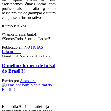
esclarecemos ótimas ideias com
profissionais de alto gabarito
nesse projeto de garimpar o futuro
craque sem fins lucrativos!
#Junte-seÁNós!!!
#VamosCrescerJunto!!!
#SomosTodosScorpionLosse!!!
Publicado em
NOTÍCIAS
Leia mais ...
Quinta, 01 Agosto 2019 21:26
O melhor torneio de futsal
do Brasil!!!
Escrito por
Assessoria
Em média 9 a 10 mil atletas já
participaram deste evento criado