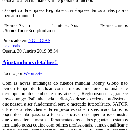
colocar o atleta na maior vitrine global do futebol.
O objetivo da empresa Reglobosoccer é apresentar os atletas para o
mercado mundial.
l#SomosAssim #Junte-seaNós #SomosUnidos
#SomosTodosScorpionLoose
Publicado em
NOTÍCIAS
Leia mais ...
Quarta, 30 Janeiro 2019 08:34
Ajustando os detalhes!!
Escrito por
Webmaster
Com as novas mudanças do futebol mundial Ronny Globo não
perdeu tempo de finalizar com um dos melhores no análise e
desempenho dos clubes e dos atletas , Reglobosoccer agradece
nosso amigo Palhinha pela indicação deste excelente profissional
que passou a ser fundamental para o mercado futebolístico, SAFOR
CF e os atletas cliente da empresa estará em suas mão, todos os
jogos do clube passará a ter estatísticas e desempenho isso mostra
que vamos ter as mesmas ferramentas dos clubes gigantes , estamos
montando nossa equipe com ótimos profissionais, vamos qualificar e