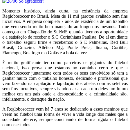
Momento histórico, ainda curta, na existência da empresa
Reglobosoccer no Brasil. Meta de 11 mil garotos avaliado sem fins
lucrativos. A empresa completa 7 anos de existência de um trabalho
que vem sendo muito bem manejado ao longo dos mesmos. Tudo
começou em Chapadão do Sul/MS quando tivemos a oportunidade
e a satisfação de receber o S.C Corinthians Paulista. De aí em diante
o trabalho seguiu firme e recebemos o S E Palmeiras, Red Bull
Brasil, Cruzeiro, Atlético Mg, Ponte Preta, Ituano, Coritiba,
Flamengo, Botafogo e o Goiás é a bola da vez.
É muito gratificante ter como parceiros os gigantes do futebol
nacional, isso prova que estamos no caminho certo e que a
Reglobosoccer juntamente com todos os seus envolvidos só tem a
ganhar muito com o trabalho honesto, dedicado e profissional que
vem fazendo na capitação e lapidação dos atletas com as seletivas
sem fins lucrativos, sempre visando dar a cada um deles um futuro
melhor em um país onde a desonestidade e a criminalidade são,
infelizmente, o destaque da nação.
A Reglobosoccer vem há 7 anos se dedicando a esses meninos que
veem no futebol uma forma de viver a vida longe dos males que a
sociedade oferece, sempre conciliando de forma rígida o futebol
com os estudos.