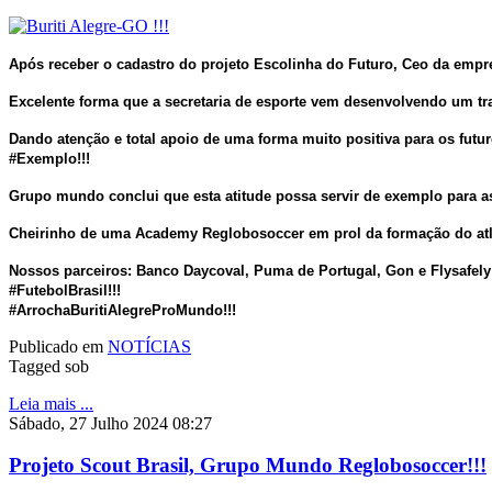
Após receber o cadastro do projeto Escolinha do Futuro, Ceo da empre
Excelente forma que a secretaria de esporte vem desenvolvendo um tr
Dando atenção e total apoio de uma forma muito positiva para os futur
#Exemplo!!!
Grupo mundo conclui que esta atitude possa servir de exemplo para a
Cheirinho de uma Academy Reglobosoccer em prol da formação do atlet
Nossos parceiros: Banco Daycoval, Puma de Portugal, Gon e Flysafel
#FutebolBrasil!!!
#ArrochaBuritiAlegreProMundo!!!
Publicado em
NOTÍCIAS
Tagged sob
Leia mais ...
Sábado, 27 Julho 2024 08:27
Projeto Scout Brasil, Grupo Mundo Reglobosoccer!!!