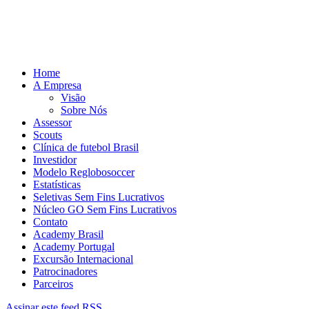
Home
A Empresa
Visão
Sobre Nós
Assessor
Scouts
Clínica de futebol Brasil
Investidor
Modelo Reglobosoccer
Estatísticas
Seletivas Sem Fins Lucrativos
Núcleo GO Sem Fins Lucrativos
Contato
Academy Brasil
Academy Portugal
Excursão Internacional
Patrocinadores
Parceiros
Assinar este feed RSS