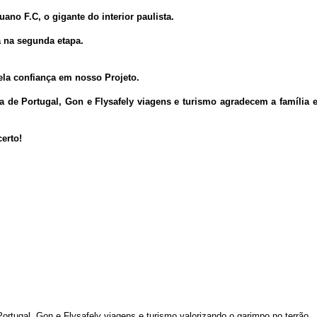
ano F.C, o gigante do interior paulista.
 na segunda etapa.
ela confiança em nosso Projeto.
e Portugal, Gon e Flysafely viagens e turismo agradecem a família e 
erto!
ugal, Gon e Flysafely viagens e turismo valorizando o garimpo no terrão.