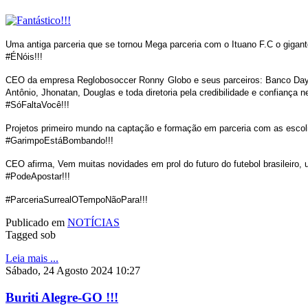
Uma antiga parceria que se tornou Mega parceria com o Ituano F.C o gigante 
#ÉNóis!!!
CEO da empresa Reglobosoccer Ronny Globo e seus parceiros: Banco Dayco
Antônio, Jhonatan, Douglas e toda diretoria pela credibilidade e confiança
#SóFaltaVocê!!!
Projetos primeiro mundo na captação e formação em parceria com as escol
#GarimpoEstáBombando!!!
CEO afirma, Vem muitas novidades em prol do futuro do futebol brasileiro,
#PodeApostar!!!
#ParceriaSurrealOTempoNãoPara!!!
Publicado em
NOTÍCIAS
Tagged sob
Leia mais ...
Sábado, 24 Agosto 2024 10:27
Buriti Alegre-GO !!!