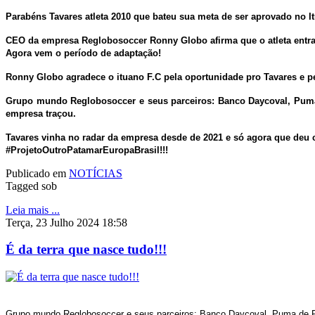
Parabéns Tavares atleta 2010 que bateu sua meta de ser aprovado no Itu
CEO da empresa Reglobosoccer Ronny Globo afirma que o atleta entra
Agora vem o período de adaptação!
Ronny Globo agradece o ituano F.C pela oportunidade pro Tavares e p
Grupo mundo Reglobosoccer e seus parceiros: Banco Daycoval, Puma d
empresa traçou.
Tavares vinha no radar da empresa desde de 2021 e só agora que deu c
#ProjetoOutroPatamarEuropaBrasil!!!
Publicado em
NOTÍCIAS
Tagged sob
Leia mais ...
Terça, 23 Julho 2024 18:58
É da terra que nasce tudo!!!
Grupo mundo Reglobosoccer e seus parceiros: Banco Daycoval, Puma de Port