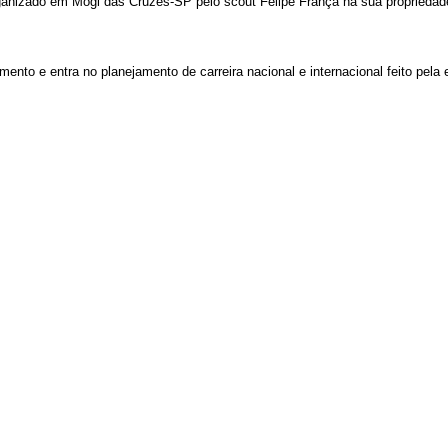
organizado em Mogi das Cruzes-SP pelo scout Felipe França na sua propriedad
ento e entra no planejamento de carreira nacional e internacional feito pel