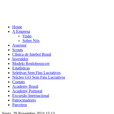
Home
A Empresa
Visão
Sobre Nós
Assessor
Scouts
Clínica de futebol Brasil
Investidor
Modelo Reglobosoccer
Estatísticas
Seletivas Sem Fins Lucrativos
Núcleo GO Sem Fins Lucrativos
Contato
Academy Brasil
Academy Portugal
Excursão Internacional
Patrocinadores
Parceiros
Sexta, 29 Novembro 2024 15:13