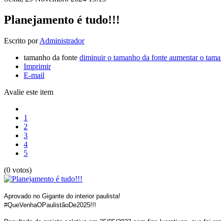
Planejamento é tudo!!!
Escrito por
Administrador
tamanho da fonte
diminuir o tamanho da fonte
aumentar o tama
Imprimir
E-mail
Avalie este item
1
2
3
4
5
(0 votos)
Aprovado no Gigante do interior paulista!
#QueVenhaOPaulistãoDe2025!!!