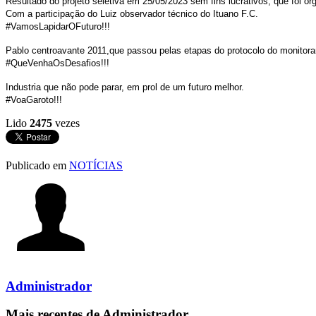
Resultado do projeto seletiva em 25/05/2023 sem fins lucrativos, que foi 
Com a participação do Luiz observador técnico do Ituano F.C.
#VamosLapidarOFuturo!!!
Pablo centroavante 2011,que passou pelas etapas do protocolo do monitoram
#QueVenhaOsDesafios!!!
Industria que não pode parar, em prol de um futuro melhor.
#VoaGaroto!!!
Lido
2475
vezes
Publicado em
NOTÍCIAS
Administrador
Mais recentes de Administrador